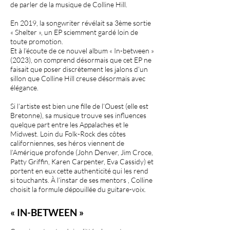
de parler de la musique de Colline Hill.
En 2019, la songwriter révélait sa 3ème sortie
« Shelter », un EP sciemment gardé loin de
toute promotion.
Et à l’écoute de ce nouvel album « In-between »
(2023), on comprend désormais que cet EP ne
faisait que poser discrètement les jalons d’un
sillon que Colline Hill creuse désormais avec
élégance.
Si l’artiste est bien une fille de l’Ouest (elle est
Bretonne), sa musique trouve ses influences
quelque part entre les Appalaches et le
Midwest. Loin du Folk-Rock des côtes
californiennes, ses héros viennent de
l’Amérique profonde (John Denver, Jim Croce,
Patty Griffin, Karen Carpenter, Eva Cassidy) et
portent en eux cette authenticité qui les rend
si touchants. À l’instar de ses mentors , Colline
choisit la formule dépouillée du guitare-voix.
« IN-BETWEEN »