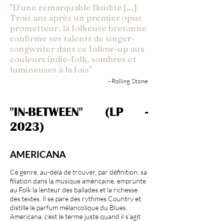
"D'une remarquable fluidité [...]
Trois ans après un premier opus
prometteur, la folkeuse bretonne
confirme ses talents de singer-
songwriter dans ce follow-up aux
couleurs indie-folk, sombres et
lumineuses à la fois"
- Rolling Stone
"IN-BETWEEN" (LP -
2023)
AMERICANA
Ce genre, au-delà de trouver, par définition, sa
filiation dans la musique américaine, emprunte
au Folk la lenteur des ballades et la richesse
des textes. Il se pare des rythmes Country et
distille le parfum mélancolique du Blues.
Americana, c’est le terme juste quand il s’agit