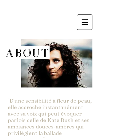
ABOUT
"D'une sensibilité à fleur de peau,
elle accroche instantanément
avec sa voix qui peut évoquer
parfois celle de Kate Bush et ses
ambiances douces-amères qui
privilégient la ballade